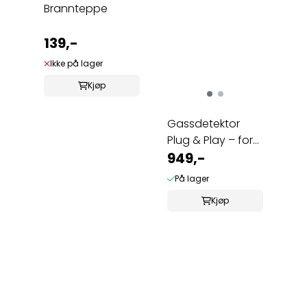
Brannteppe
139,-
Ikke på lager
Kjøp
Gassdetektor
Plug & Play – for
naturgass ...
949,-
På lager
Kjøp