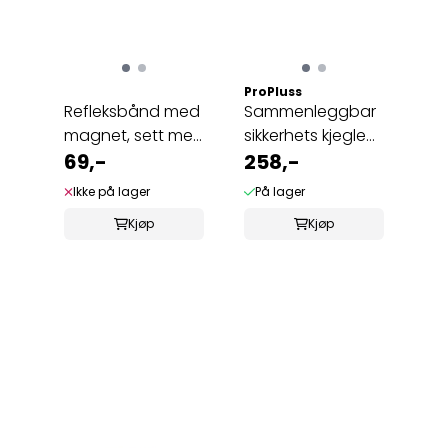
ProPluss
Refleksbånd med
Sammenleggbar
magnet, sett med
sikkerhets kjegle
2 stk.
69,-
med LED-lys
258,-
Ikke på lager
På lager
Kjøp
Kjøp