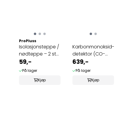
ProPluss
Isolasjonsteppe /
Karbonmonoksid-
nødteppe – 2 stk
detektor (CO-
(160 × ...
59,-
varsler)
639,-
På lager
På lager
Kjøp
Kjøp