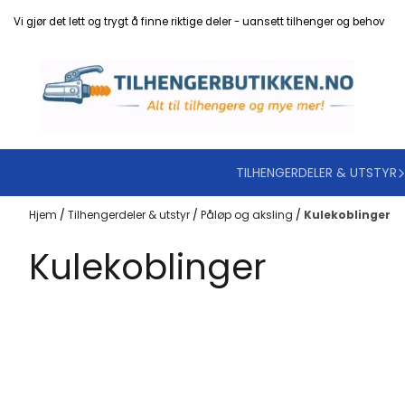
Hopp til innhold
Vi gjør det lett og trygt å finne riktige deler - uansett tilhenger og behov
TILHENGERDELER & UTSTYR
Hjem
/
Tilhengerdeler & utstyr
/
Påløp og aksling
/
Kulekoblinger
Kulekoblinger