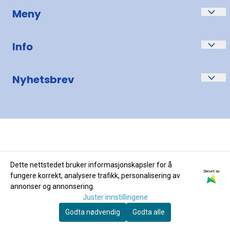
TILHENGERSENTER SØR AS
Meny
Mjåvannssvingen 3
Retur og angrerett
4628 KRISTIANSAND S
Info
Frakt og retur
Org. nr. 918976450
Retur og angrerett
Personvern
Tlf:
+4791925125
Nyhetsbrev
Frakt og retur
Om oss
post@tilhengerbutikken.no
Registrer deg for å motta nyheter og tilbud!
Personvern
Salgsbetingelser
E-post
Om oss
Salgsbetingelser
Registrer deg
Dette nettstedet bruker informasjonskapsler for å
Drevet av
fungere korrekt, analysere trafikk, personalisering av
annonser og annonsering.
Juster innstillingene
Godta nødvendig
Godta alle