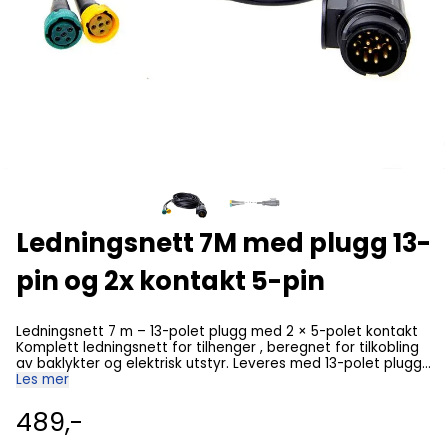
Ledningsnett 7M med plugg 13-
pin og 2x kontakt 5-pin
Ledningsnett 7 m – 13-polet plugg med 2 × 5-polet kontakt
Komplett ledningsnett for tilhenger , beregnet for tilkobling
av baklykter og elektrisk utstyr. Leveres med 13-polet plugg i
front og 2 stk 5-polede kontakter for baklykter, noe som gir
Les mer
enkel og oversiktlig montering. Egnet for nyinstallasjon eller
utskifting av eksisterende ledningsnett på tilhenger.
489,-
Egenskaper: Komplett ledningsnett til tilhenger 13-polet
plugg for tilkobling til kjøretøy 2 × 5-polet kontakt for