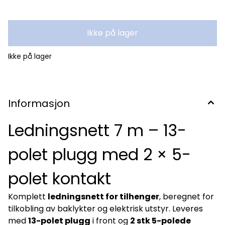
baklykter Forenkler montering og feilsøking Robust utførelse
for pålitelig drift Spesifikasjoner: Art.nr: 343090 Lengde: 7
meter Plugg: 13-pin / 13-polet Kontakter: 2 × 5-pin / 5-polet
Bruksområde: Tilhenger – baklys og elektrisk system Passer
Ikke på lager
til mange typer tilhengere. Kontakt oss gjerne for å sikre
korrekt løsning til ditt behov.
Ikke på lager
Informasjon
Ledningsnett 7 m – 13-
polet plugg med 2 × 5-
polet kontakt
Komplett
ledningsnett for tilhenger
, beregnet for
tilkobling av baklykter og elektrisk utstyr. Leveres
med
13-polet plugg
i front og
2 stk 5-polede