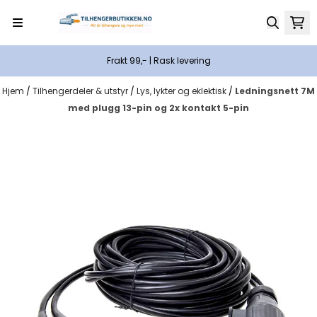
Hopp til innhold
Frakt 99,- | Rask levering
Hjem
/
Tilhengerdeler & utstyr
/
Lys, lykter og eklektisk
/
Ledningsnett 7M
med plugg 13-pin og 2x kontakt 5-pin